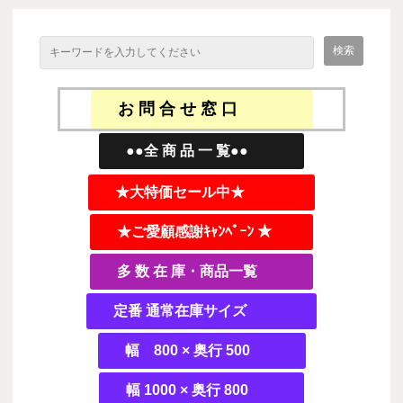
お 問 合 せ 窓 口
●●全 商 品 一 覧●●
★大特価セール中★
★ご愛顧感謝ｷｬﾝﾍﾟｰﾝ ★
多 数 在 庫・商品一覧
定番 通常在庫サイズ
幅 800 × 奥行 500
幅 1000 × 奥行 800