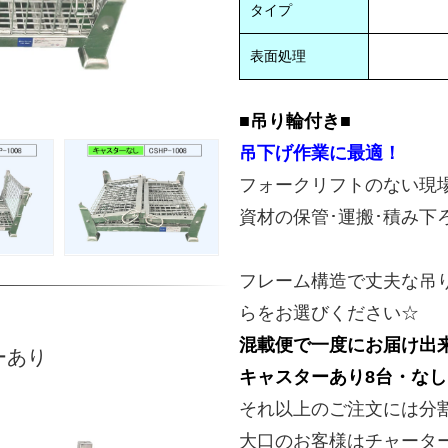
タイプ
表面処理
■吊り輪付き■
吊下げ作業に最適！
フォークリフトのない現
資材の保管･運搬･積み下
フレーム構造で丈夫な吊
らをお選びください☆
混載便で一度にお届け出
ーあり
キャスターあり8台・なし
それ以上のご注文には分
大口のお客様はチャータ