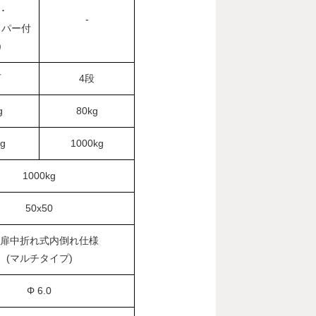
･
-
ッパー付
輪)
可
4段
g
80kg
g
1000kg
1000kg
50x50
扉中折れ式内倒れ仕様
(マルチタイプ)
Φ 6.0