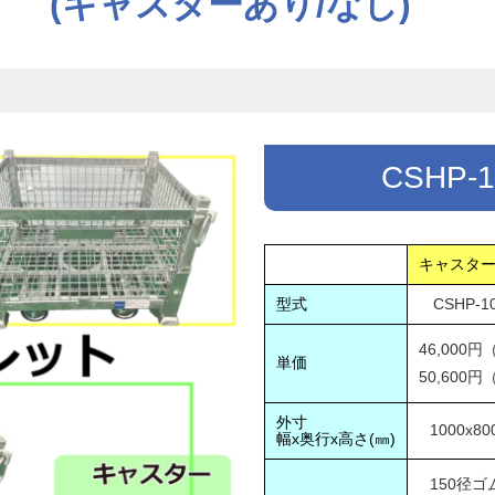
(キャスターあり/なし)　
CSHP-
キャスタ
型式
CSHP-1
46,000
単価
50,600
外寸
1000x80
幅x奥行x高さ(㎜)
150径ゴ