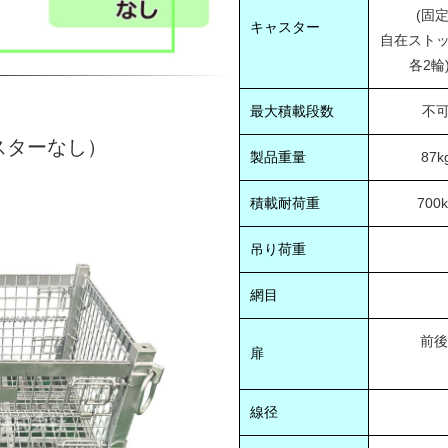
(固定
キャスター
自在スト
各2
最大積載段数
不
スターなし）
製品重量
87k
積載耐荷重
700k
吊り荷重
網目
前後
扉
線径