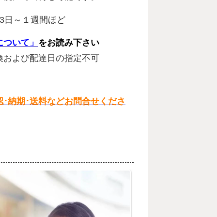
3日～１週間ほど
について」
をお読み下さい
換および配達日の指定不可
･納期･送料などお問合せくださ