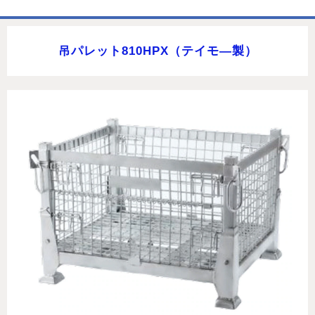
ホーム
吊パレット810HPX（テイモ―製）
商品一覧表
お取引の流れ
製造工場
代理店募集
会社情報
お問い合わせ