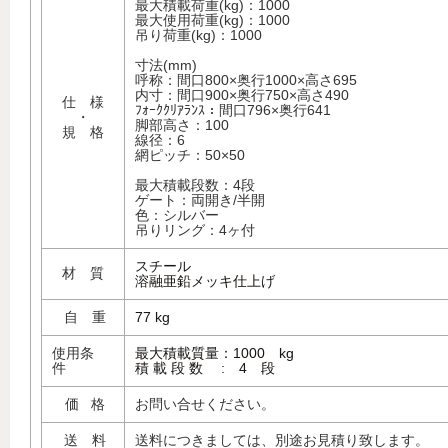
最大積載荷重(kg)：1000
最大使用荷重(kg)：1000
吊り荷重(kg)：1000
寸法(mm)
呼称：間口800×奥行1000×高さ695
内寸：間口900×奥行750×高さ490
仕 様
ﾌｫｰｸｸﾘｱﾗﾝｽ
：
間口796×
奥行641
・
脚部高さ：100
規 格
線径：6
網ピッチ：50×50
最大積載段数：4段
ゲート：両開き/半開
色：シルバー
吊りリング：4ヶ付
スチール
材 質
溶融亜鉛メッキ仕上げ
自 重
77 kg
使用条
最大積載質量：1000 kg
件
積 載 段 数 : 4 段
価 格
お問い合せください。
送 料
送料につきましては、別途お見積り致します。