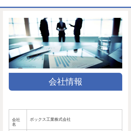
ホーム
商品一覧表
お取引の流れ
製造工場
代理店募集
会社情報
会社情報
お問い合わせ
ボックス工業株式会社
会社
名