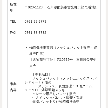
所在
〒923-1123 石川県能美市吉光町ホ部71番地1
地
TEL
0761-58-6773
FAX
0761-58-6732
物流機器事業部（メッシュパレット販売・買
取専門店）
【古物商許可証】第10972号 石川県公安委
員会
【主要品目】
メッシュパレット（メッシュボックス・パ
レティーナ）販売
事業
ステンレス、表面処理：３価クロム、
内容
ユニクロ、溶融亜鉛メッキ
クレーン用吊りパレット販売
中古メッシュパレット販売・買取
樹脂パレット及び物流機器販売