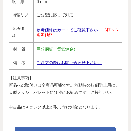
板 厚
6 mm
補強リブ
ご要望に応じて対応
参考価
参考価格はカートでご確認下さい
（ｵﾌﾟｼｮﾝ
追加価格）
格
材 質
亜鉛鋼板（電気鍍金）
備 考
ご注文の際はお問い合わせ下さい。
【注意事項】
新品への取付けは全商品可能です。移動時の転倒防止用に。
大型メッシュパレットには特にお勧めです、ご検討さい。
中古品はＡランク以上が取り付け対象となります。