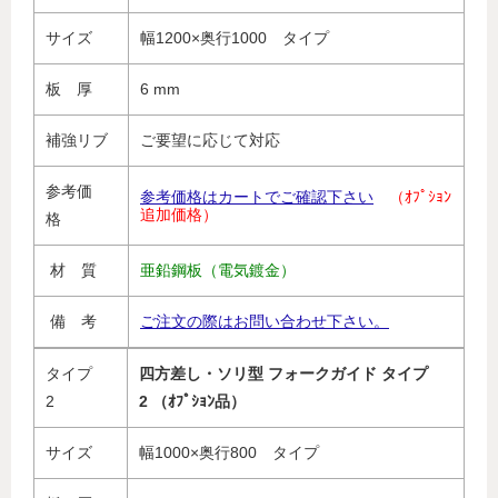
サイズ
幅1200×奥行1000 タイプ
板 厚
6 mm
補強リブ
ご要望に応じて対応
参考価
参考価格はカートでご確認下さい
（ｵﾌﾟｼｮﾝ
追加価格）
格
材 質
亜鉛鋼板（電気鍍金）
備 考
ご注文の際はお問い合わせ下さい。
タイプ
四方差し・ソリ型 フォークガイド タイプ
2
2 （ｵﾌﾟｼｮﾝ品）
サイズ
幅1000×奥行800 タイプ