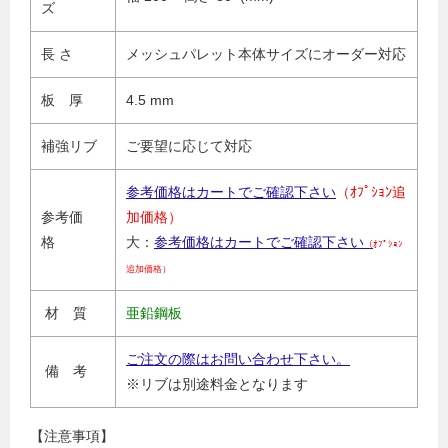
ズ
長 さ
メッシュパレット本体サイズにオーダー対応
板 厚
4.5 mm
補強リブ
ご要望に応じて対応
参考価格はカートでご確認下さい
（ｵﾌﾟｼｮﾝ追
参考価
加価格）
格
大：
参考価格はカートでご確認下さい
（
ｵﾌﾟｼｮﾝ
追加価格）
材 質
亜鉛鋼板
ご注文の際はお問い合わせ下さい。
備 考
※リブは別途料金となります
【注意事項】