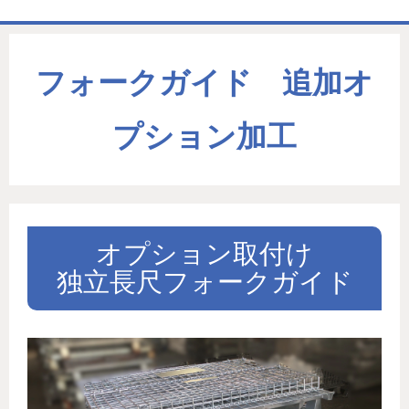
ホーム
フォークガイド 追加オ
商品一覧表
お取引の流れ
プション加工
製造工場
代理店募集
会社情報
オプション取付け
お問い合わせ
独立長尺フォークガイド