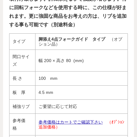
に回転フォークなどを使用する時に、この仕様が好ま
れます。更に強固な商品をお考えの方は、リブを追加
する事も可能です（別途料金）
脚添え4点フォークガイド タイプ
（オプ
タイプ
ション品）
間口サイ
幅 200 × 高さ 80 (mm)
ズ
長 さ
100 mm
板 厚
4.5 mm
補強リブ
ご要望に応じて対応
参考価
参考価格はカートでご確認下さい
（ｵﾌﾟｼｮﾝ
追加価格）
格