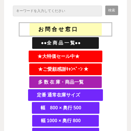
お 問 合 せ 窓 口
●●全 商 品 一 覧●●
★大特価セール中★
★ご愛顧感謝ｷｬﾝﾍﾟｰﾝ ★
多 数 在 庫・商品一覧
定番 通常在庫サイズ
幅 800 × 奥行 500
幅 1000 × 奥行 800