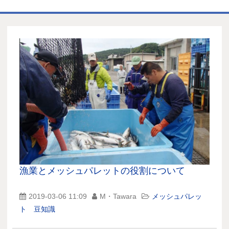
ホーム
商品一覧表
お取引の流れ
製造工場
代理店募集
会社情報
お問い合わせ
漁業とメッシュパレットの役割について
2019-03-06 11:09
M・Tawara
メッシュパレッ
ト 豆知識