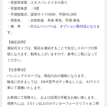
・登坂部表面：エキスパンドメタル張り
・登坂部角度 ：9度
・手摺脱着式：坂部サイドH200、平部H1,000
・塗装色 ：自然乾燥 本体-青色、手摺-黄色
・備 考 ：
Dゴムバンパーは、オプション取付品となりま
す。
【補足説明】
連結式タイプは、製品を連結することで自立しスロープの形
状になります。動画もございますので、参考にご覧になって
ください。
【注意事項】
バンニングスロープは、商品のみの価格になります。
輸送に付きましては、10t大型平ボディ車もしくは、４tワイド
車にて運搬いたします。
お客様にて荷降ろし、および設置の手配をお願い致します。
荷降ろしは、2.5トン以上のカウンターフォークリフトをご用