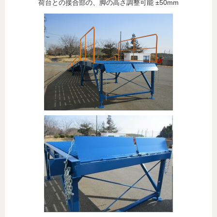
荷台との接合部の、脚の高さ調整可能 ±50mm