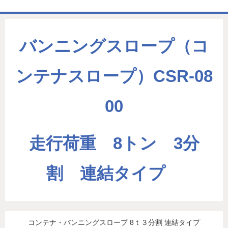
ホーム
バンニングスロープ（コ
商品一覧表
お取引の流れ
ンテナスロープ）CSR-08
製造工場
00
代理店募集
会社情報
走行荷重　8トン　3分
お問い合わせ
割　連結タイプ　
コンテナ・バンニングスロープ 8ｔ３分割 連結タイプ