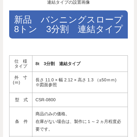
連結タイプの設置画像
新品　バンニングスロープ
8トン　3分割　連結タイプ
仕 様
8t 3分割 連結タイプ
タイプ
外 寸
長さ 11.0 × 幅 2.12 × 高さ 1.3 （±50ｍｍ)
(ｍ)
※図面参照
型 式
CSR-0800
商品のみの価格。
条 件
在庫がない場合は、製作に１～２ヵ月程度必
要です。