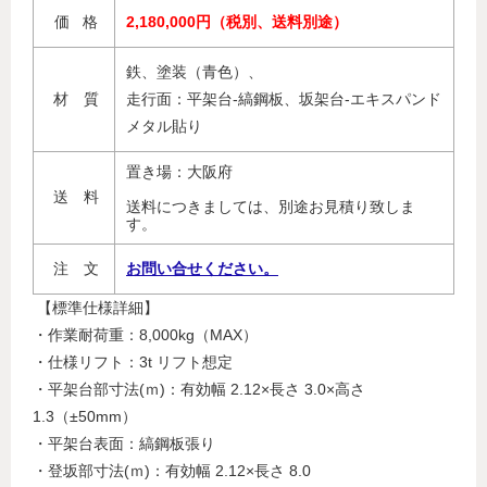
価 格
2,180,000円（税別、送料別途）
鉄、塗装（青色）、
材 質
走行面：平架台-縞鋼板、坂架台-エキスパンド
メタル貼り
置き場：大阪府
送 料
送料につきましては、別途お見積り致しま
す。
注 文
お問い合せください。
【標準仕様詳細】
・作業耐荷重：8,000kg（MAX）
・仕様リフト：3t リフト想定
・平架台部寸法(ｍ)：有効幅 2.12×長さ 3.0×高さ
1.3（±50mm）
・平架台表面：縞鋼板張り
・登坂部寸法(ｍ)：有効幅 2.12×長さ 8.0