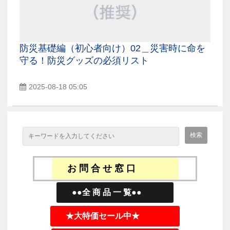
防災基礎編（初心者向け）02＿災害時に命を
守る！防災グッズの必須リスト
2025-08-18 05:05
お 問 合 せ 窓 口
●●全 商 品 一 覧●●
★大特価セール中★