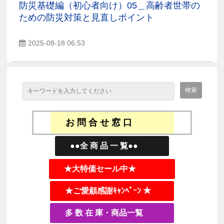
防災基礎編（初心者向け）05＿高齢者世帯の
ための防災対策と見直しポイント
2025-08-18 06:53
お 問 合 せ 窓 口
●●全 商 品 一 覧●●
★大特価セール中★
★ご愛顧感謝ｷｬﾝﾍﾟｰﾝ ★
多 数 在 庫・商品一覧