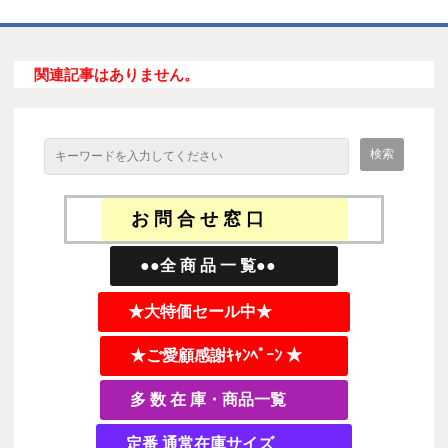
ホーム
関連記事はありません。
商品一覧表
お取引の流れ
製造工場
代理店募集
お 問 合 せ 窓 口
会社情報
●●全 商 品 一 覧●●
お問い合わせ
★大特価セール中★
★ご愛顧感謝ｷｬﾝﾍﾟｰﾝ ★
多 数 在 庫・商品一覧
定番 通常在庫サイズ