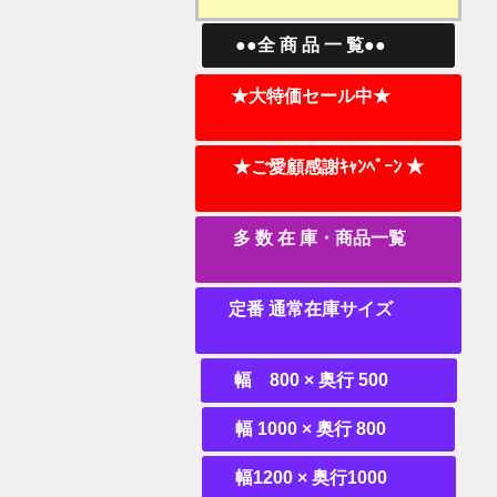
●●全 商 品 一 覧●●
★大特価セール中★
★ご愛顧感謝ｷｬﾝﾍﾟｰﾝ ★
多 数 在 庫・商品一覧
定番 通常在庫サイズ
幅 800 × 奥行 500
幅 1000 × 奥行 800
幅1200 × 奥行1000