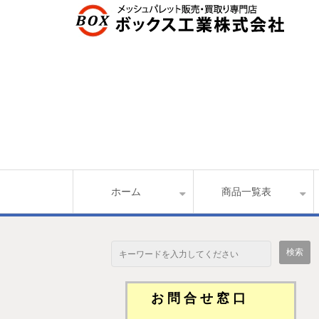
ホーム
商品一覧表
お 問 合 せ 窓 口