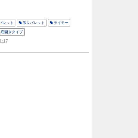
パレット
吊りパレット
テイモー
底開きタイプ
1:17