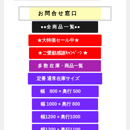
お 問 合 せ 窓 口
●●全 商 品 一 覧●●
★大特価セール中★
★ご愛顧感謝ｷｬﾝﾍﾟｰﾝ ★
多 数 在 庫・商品一覧
定番 通常在庫サイズ
幅 800 × 奥行 500
幅 1000 × 奥行 800
幅1200 × 奥行1000
幅1300 × 奥行1100