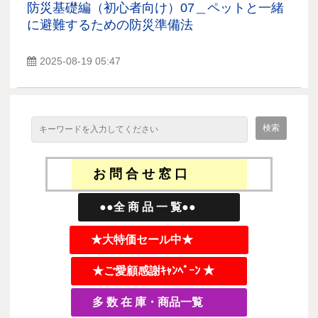
防災基礎編（初心者向け）07＿ペットと一緒
に避難するための防災準備法
2025-08-19 05:47
お 問 合 せ 窓 口
●●全 商 品 一 覧●●
★大特価セール中★
★ご愛顧感謝ｷｬﾝﾍﾟｰﾝ ★
多 数 在 庫・商品一覧