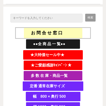
お 問 合 せ 窓 口
●●全 商 品 一 覧●●
★大特価セール中★
★ご愛顧感謝ｷｬﾝﾍﾟｰﾝ ★
多 数 在 庫・商品一覧
定番 通常在庫サイズ
幅 800 × 奥行 500