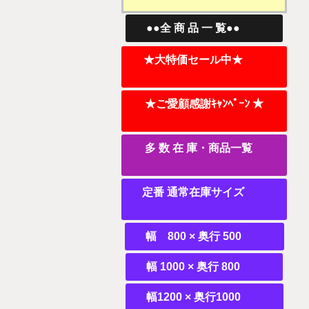
●●全 商 品 一 覧●●
★大特価セール中★
★ご愛顧感謝ｷｬﾝﾍﾟｰﾝ ★
多 数 在 庫・商品一覧
定番 通常在庫サイズ
幅 800 × 奥行 500
幅 1000 × 奥行 800
幅1200 × 奥行1000