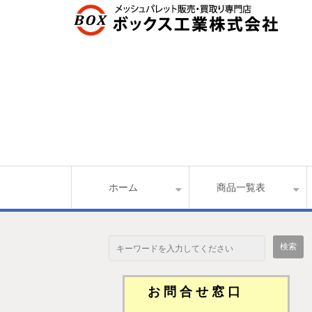
ホーム
商品一覧表
お 問 合 せ 窓 口