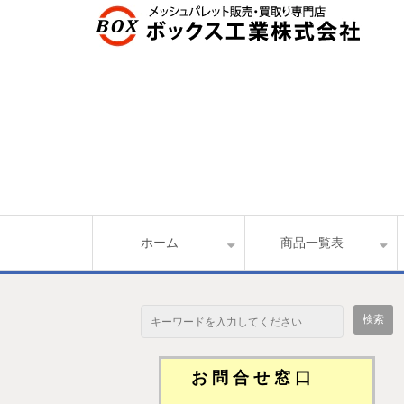
ホーム
商品一覧表
お 問 合 せ 窓 口