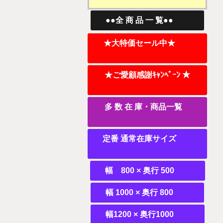
●●全 商 品 一 覧●●
★大特価セール中★
★ご愛顧感謝ｷｬﾝﾍﾟｰﾝ ★
多 数 在 庫・商品一覧
定番 通常在庫サイズ
幅 800 × 奥行 500
幅 1000 × 奥行 800
幅1200 × 奥行1000