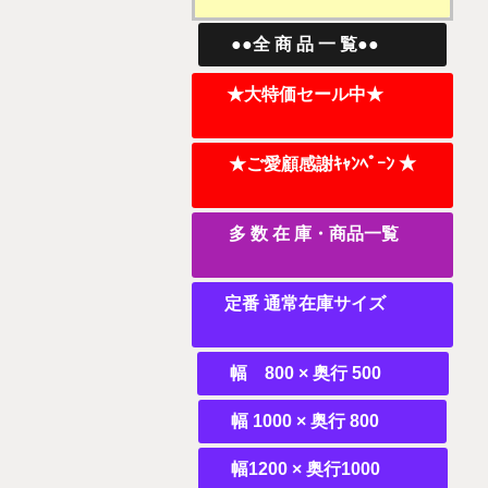
●●全 商 品 一 覧●●
★大特価セール中★
★ご愛顧感謝ｷｬﾝﾍﾟｰﾝ ★
多 数 在 庫・商品一覧
定番 通常在庫サイズ
幅 800 × 奥行 500
幅 1000 × 奥行 800
幅1200 × 奥行1000