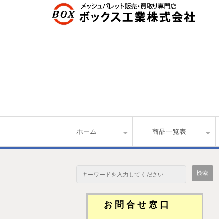
ホーム
商品一覧表
お 問 合 せ 窓 口