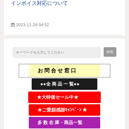
インボイス対応について
2023-11-28 04:52
お 問 合 せ 窓 口
●●全 商 品 一 覧●●
★大特価セール中★
★ご愛顧感謝ｷｬﾝﾍﾟｰﾝ ★
多 数 在 庫・商品一覧