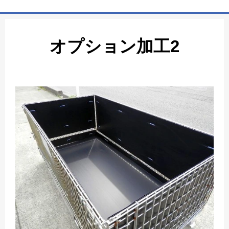
ホーム
オプション加工2
商品一覧表
お取引の流れ
製造工場
代理店募集
会社情報
お問い合わせ