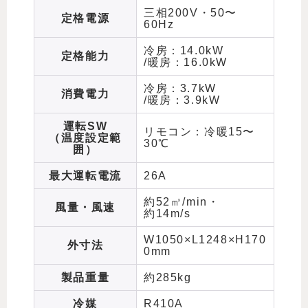
三相200V・50〜
定格電源
60Hz
冷房：14.0kW
定格能力
/暖房：16.0kW
冷房：3.7kW
消費電力
/暖房：3.9kW
運転SW
リモコン：冷暖15〜
（温度設定範
30℃
囲）
最大運転電流
26A
約52㎥/min・
風量・風速
約14m/s
W1050×L1248×H170
外寸法
0mm
製品重量
約285kg
冷媒
R410A