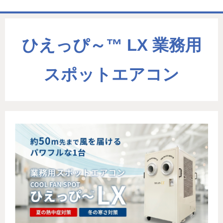
ホーム
ひえっぴ～™ LX 業務用
商品一覧表
お取引の流れ
スポットエアコン
製造工場
代理店募集
会社情報
お問い合わせ