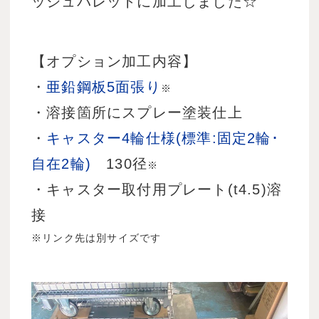
ッシュパレットに加工しました☆
【オプション加工内容】
・
亜鉛鋼板5面張り
※
・溶接箇所にスプレー塗装仕上
・
キャスター4輪仕様(標準:固定2輪･
自在2輪)
130径
※
・キャスター取付用プレート(t4.5)溶
接
※リンク先は別サイズです