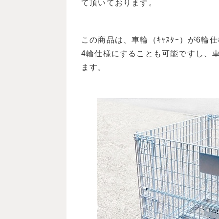
て頂いております。
この商品は、車輪（ｷｬｽﾀｰ）が6輪
4輪仕様にすることも可能ですし、
ます。