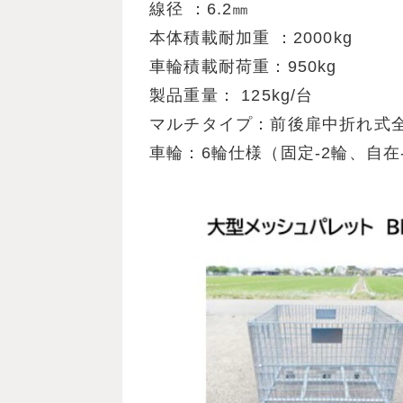
線径 ：6.2㎜
本体積載耐加重 ：2000kg
車輪積載耐荷重：950kg
製品重量： 125kg/台
マルチタイプ：前後扉中折れ式
車輪：6輪仕様（固定-2輪、自在