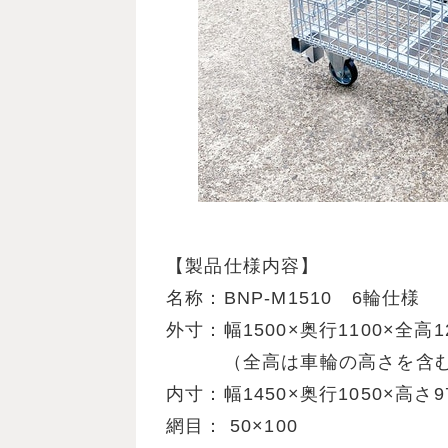
【製品仕様内容】
名称：BNP-M1510 6輪仕様
外寸：幅1500×奥行1100×全高1
（全高は車輪の高さを含
内寸：幅1450×奥行1050×高さ9
網目： 50×100