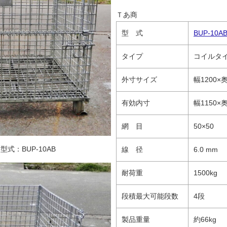
Ｔあ商
型 式
BUP-10A
タイプ
コイルタ
外寸サイズ
幅1200×
有効内寸
幅1150×
網 目
50×50
：BUP-10AB
線 径
6.0 mm
耐荷重
1500kg
段積最大可能段数
4段
製品重量
約66kg