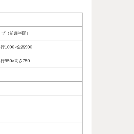
B
イプ（前扉半開）
奥行1000×全高900
奥行950×高さ750