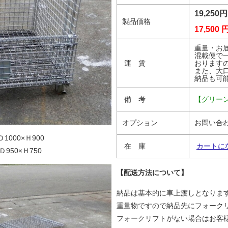
19,25
製品価格
17,50
重量・お
混載便で
運 賃
おります
また、大
納品も可
備 考
【グリー
オプション
お問い合
1000×Ｈ900
在 庫
カートに
950×Ｈ750
【配送方法について】
納品は基本的に車上渡しとなりま
重量物ですので納品先にフォーク
フォークリフトがない場合はお客