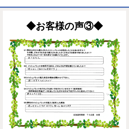
ホーム
◆お客様の声③◆
商品一覧表
お取引の流れ
製造工場
代理店募集
会社情報
お問い合わせ